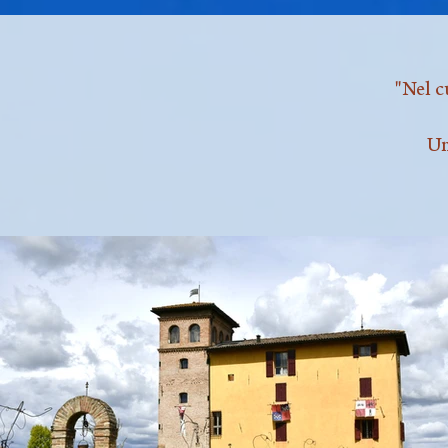
"Nel c
Un