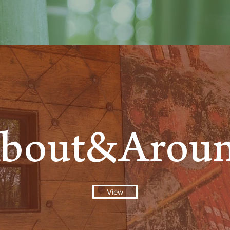
bout&Arou
View