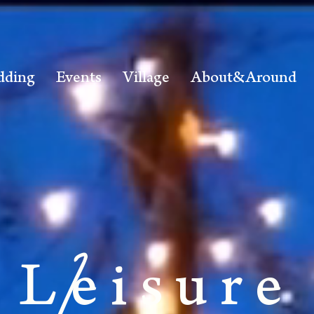
dding
Events
Village
About&Around
Leisure