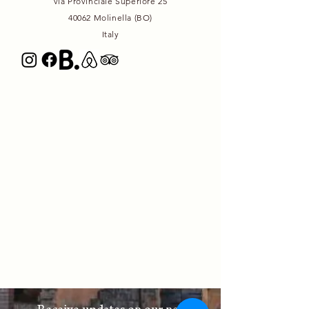
via Provinciale Superiore 25
40062 Molinella (BO)
Italy