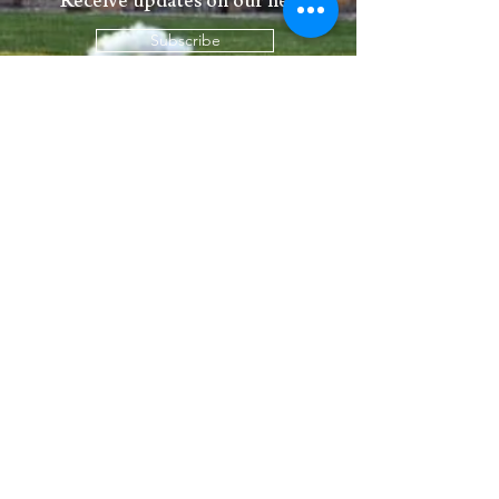
Receive updates on our news
Subscribe
Palazzo delle Biscie
via Provinciale Superiore 25 - Molinell
in (BO)
tel:
+39 3497521009
infoandreservation@palazzodellebiscie.it
© 2
024 Appears srl