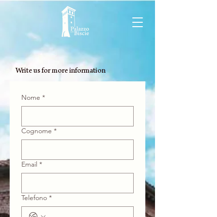
Write us for more information
Nome
*
Cognome
*
Email
*
Telefono
*